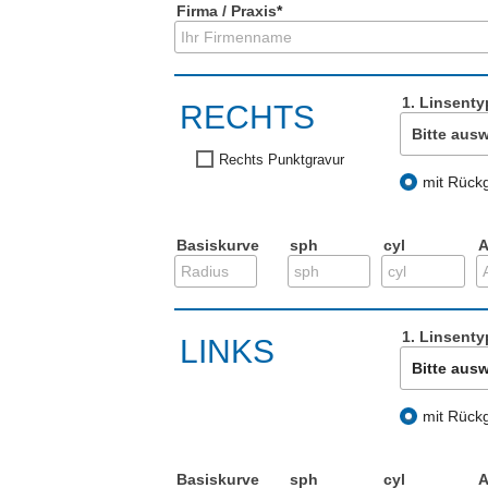
Firma / Praxis
*
1. Linsenty
RECHTS
Bitte aus
Rechts Punktgravur
mit Rück
Basiskurve
sph
cyl
A
1. Linsenty
LINKS
Bitte aus
mit Rück
Basiskurve
sph
cyl
A