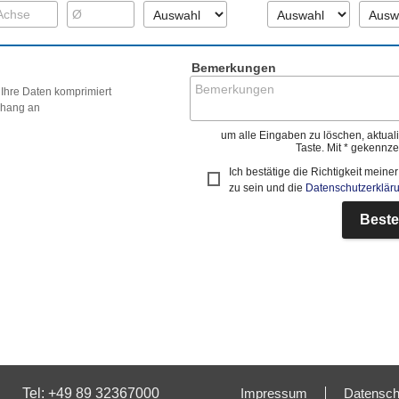
Bemerkungen
te Ihre Daten komprimiert
Anhang an
um alle Eingaben zu löschen, aktuali
Taste. Mit * gekennzei
Ich bestätige die Richtigkeit mei
zu sein und die
Datenschutzerklär
Beste
Tel: +49 89 32367000
Impressum
Datensch