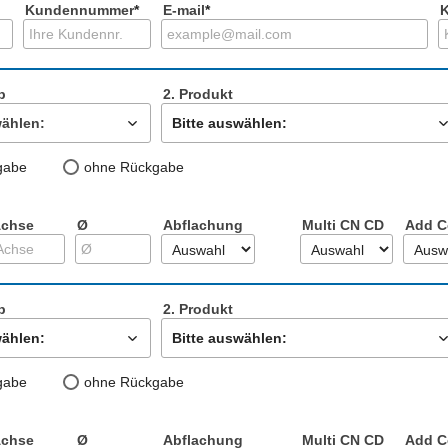
Kundennummer
*
E-mail
*
p
2. Produkt
wählen:
Bitte auswählen:
gabe
ohne Rückgabe
chse
Ø
Abflachung
Multi CN CD
Add C
p
2. Produkt
wählen:
Bitte auswählen:
gabe
ohne Rückgabe
chse
Ø
Abflachung
Multi CN CD
Add C