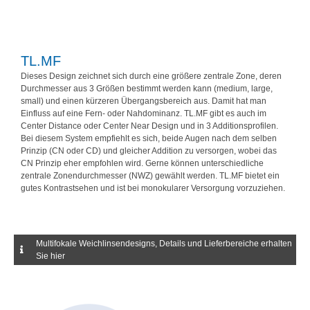
TL.MF
Dieses Design zeichnet sich durch eine größere zentrale Zone, deren
Durchmesser aus 3 Größen bestimmt werden kann (medium, large,
small) und einen kürzeren Übergangsbereich aus. Damit hat man
Einfluss auf eine Fern- oder Nahdominanz. TL.MF gibt es auch im
Center Distance oder Center Near Design und in 3 Additionsprofilen.
Bei diesem System empfiehlt es sich, beide Augen nach dem selben
Prinzip (CN oder CD) und gleicher Addition zu versorgen, wobei das
CN Prinzip eher empfohlen wird. Gerne können unterschiedliche
zentrale Zonendurchmesser (NWZ) gewählt werden. TL.MF bietet ein
gutes Kontrastsehen und ist bei monokularer Versorgung vorzuziehen.
Multifokale Weichlinsendesigns, Details und Lieferbereiche erhalten
Sie hier