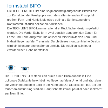
formstabil BIFO
Die TECHLENS BIFO ist eine segmentförmig aufgebaute Bifokallinse
zur Korrektion der Presbyopie nach dem alternierenden Prinzip. Mit
großem Fern- und Nahteil, bietet sie optimale Sehleistung ohne
Kontrastverlust auch bei hohen Additionen.
Die TECHLENS BIFO kann mit allen drei Rückflächendesigns gefertigt
werden. Die Vorderfläche ist in zwei deutlich abgegrenzten Zonen für
Ferne und Nähe aufgeteilt. Die optischen Mittelpunkte von Fern- und
Nahteil liegen auf der Trennlinie. Durch dieses monozentrische Design
wird ein bildsprungfreies Sehen erreicht. Die Addition ist in jeder
erforderlichen Höhe herstellbar.
Die TECHLENS BIFO stabilisiert durch einen Prismenballast. Eine
optionale Stutzkante bewirkt ein Aufliegen auf dem Unterlid und trägt damit
zur Verschiebung beim Blick in die Nähe und zur Stabilisation bei. Bei der
torischen Ausführung sind die Hauptschnitte immer parallel oder senkrecht
zur Trennlinie.