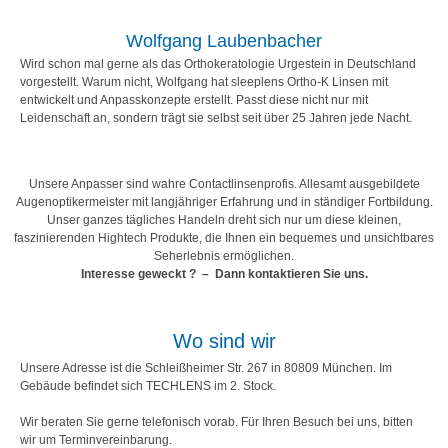
Wolfgang Laubenbacher
Wird schon mal gerne als das Orthokeratologie Urgestein in Deutschland
vorgestellt. Warum nicht, Wolfgang hat sleeplens Ortho-K Linsen mit
entwickelt und Anpasskonzepte erstellt. Passt diese nicht nur mit
Leidenschaft an, sondern trägt sie selbst seit über 25 Jahren jede Nacht.
Unsere Anpasser sind wahre Contactlinsenprofis. Allesamt ausgebildete
Augenoptikermeister mit langjähriger Erfahrung und in ständiger Fortbildung.
Unser ganzes tägliches Handeln dreht sich nur um diese kleinen,
faszinierenden Hightech Produkte, die Ihnen ein bequemes und unsichtbares
Seherlebnis ermöglichen.
Interesse geweckt ? – Dann kontaktieren Sie uns.
Wo sind wir
Unsere Adresse ist die Schleißheimer Str. 267 in 80809 München. Im
Gebäude befindet sich TECHLENS im 2. Stock.
Wir beraten Sie gerne telefonisch vorab. Für Ihren Besuch bei uns, bitten
wir um Terminvereinbarung.