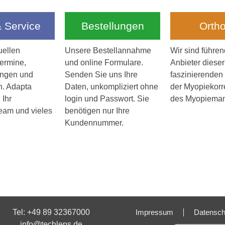
& Service
Bestellungen
Orth
uellen
Unsere Bestellannahme
Wir sind führen
ermine,
und online Formulare.
Anbieter dieser
ungen und
Senden Sie uns Ihre
faszinierenden
n. Adapta
Daten, unkompliziert ohne
der Myopiekorr
 Ihr
login und Passwort. Sie
des Myopiema
eam und vieles
benötigen nur Ihre
Kundennummer.
Tel: +49 89 32367000
Impressum
Datensch
info@techlens.de