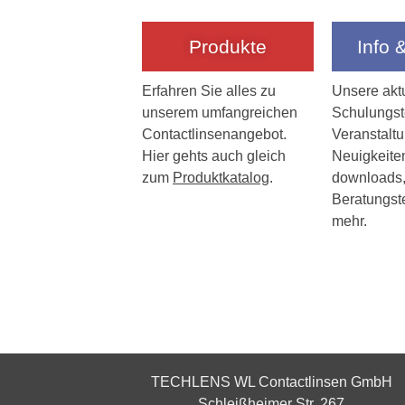
Produkte
Info 
Erfahren Sie alles zu
Unsere akt
unserem umfangreichen
Schulungst
Contactlinsenangebot.
Veranstalt
Hier gehts auch gleich
Neuigkeite
zum
Produktkatalog
.
downloads,
Beratungst
mehr.
TECHLENS WL Contactlinsen GmbH
Schleißheimer Str. 267