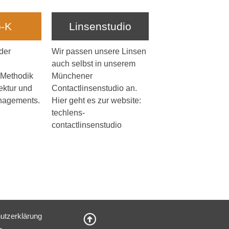
o-K
Linsenstudio
der
Wir passen unsere Linsen
auch selbst in unserem
 Methodik
Münchener
ektur und
Contactlinsenstudio an.
nagements.
Hier geht es zur website:
techlens-
contactlinsenstudio
utzerklärung