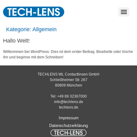
Kategorie:
Allgemein
Hallo Welt!
Willkommen bei WordPress. Dies ist dein erster Beitrag. Bearbeite oder lösche
ihn und beginne mit dem Schreiben!
TECHLENS WL Contactlinsen GmbH
Schleißheimer Str. 267
80809 München
Tel: +49 89 32367000
info@techlens.de
techlens.de
Impressum
Datenschutzerklärung