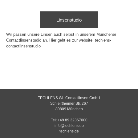
Linsenstudio
Wir passen unsere Linsen auch selbst in unserem Münchener
Contactlinsenstudio an. Hier geht es zur website:
techlens-
contactlinsenstudio
TECHLENS WL Contactlinsen GmbH
Schleißheimer Str. 267
80809 München
Tel: +49 89 32367000
info@techlens.de
techlens.de